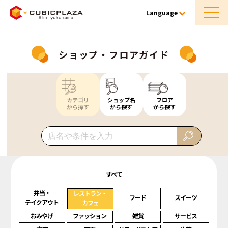
Language
ショップ・フロアガイド
カテゴリ
ショップ名
フロア
から探す
から探す
から探す
すべて
弁当・
レストラン・
フード
スイーツ
テイクアウト
カフェ
おみやげ
ファッション
雑貨
サービス