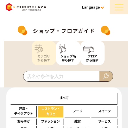
Language
ショップ・フロアガイド
カテゴリ
ショップ名
フロア
から探す
から探す
から探す
すべて
弁当・
レストラン・
フード
スイーツ
テイクアウト
カフェ
おみやげ
ファッション
雑貨
サービス