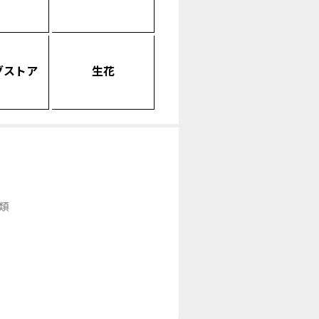
グストア
生花
類