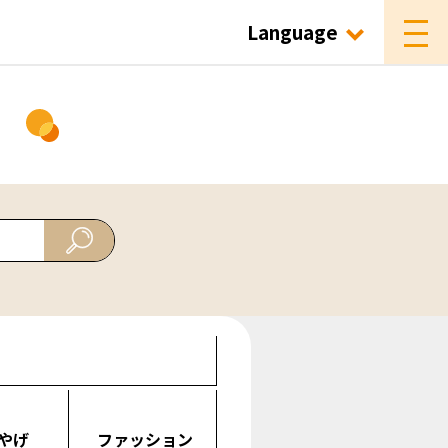
Language
ド
やげ
ファッション