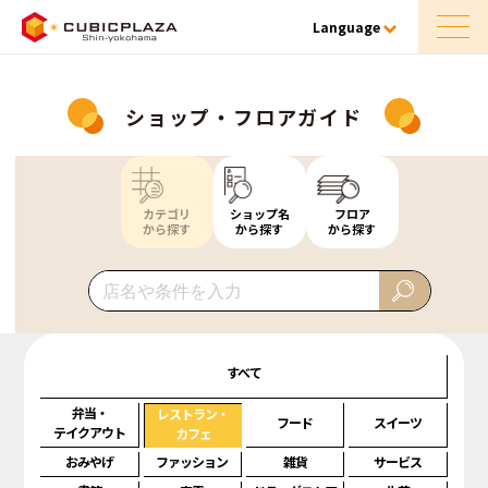
Language
ショップ・フロアガイド
カテゴリ
ショップ名
フロア
から探す
から探す
から探す
すべて
弁当・
レストラン・
フード
スイーツ
テイクアウト
カフェ
おみやげ
ファッション
雑貨
サービス