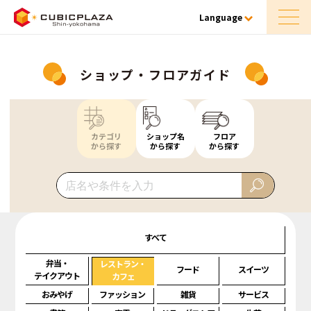
Language
ショップ・フロアガイド
カテゴリ
ショップ名
フロア
から探す
から探す
から探す
すべて
弁当・
レストラン・
フード
スイーツ
テイクアウト
カフェ
おみやげ
ファッション
雑貨
サービス