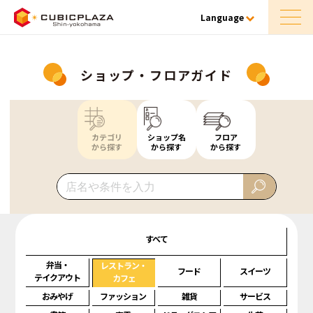
Language
ショップ・フロアガイド
カテゴリ
ショップ名
フロア
から探す
から探す
から探す
すべて
弁当・
レストラン・
フード
スイーツ
テイクアウト
カフェ
おみやげ
ファッション
雑貨
サービス