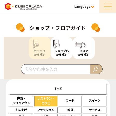
Language
ショップ・フロアガイド
カテゴリ
ショップ名
フロア
から探す
から探す
から探す
すべて
弁当・
レストラン・
フード
スイーツ
テイクアウト
カフェ
おみやげ
ファッション
雑貨
サービス