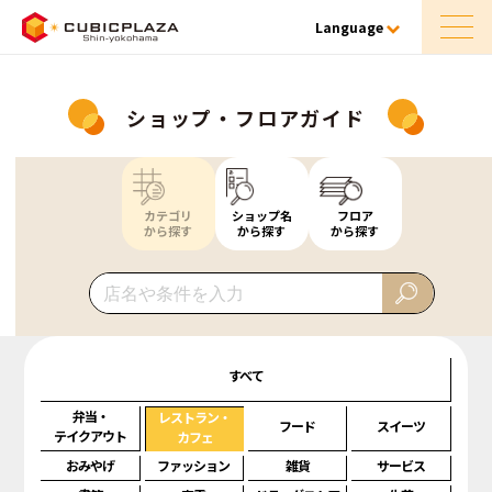
Language
ショップ・フロアガイド
カテゴリ
ショップ名
フロア
から探す
から探す
から探す
すべて
弁当・
レストラン・
フード
スイーツ
テイクアウト
カフェ
おみやげ
ファッション
雑貨
サービス