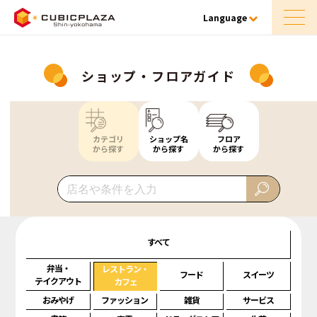
Language
ショップ・フロアガイド
カテゴリ
ショップ名
フロア
から探す
から探す
から探す
すべて
弁当・
レストラン・
フード
スイーツ
テイクアウト
カフェ
おみやげ
ファッション
雑貨
サービス