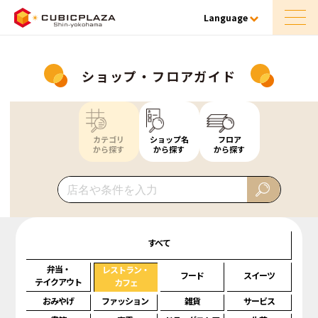
Language
ショップ・フロアガイド
カテゴリ
ショップ名
フロア
から探す
から探す
から探す
すべて
弁当・
レストラン・
フード
スイーツ
テイクアウト
カフェ
おみやげ
ファッション
雑貨
サービス