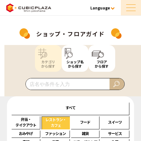
Language
ショップ・フロアガイド
カテゴリ
ショップ名
フロア
から探す
から探す
から探す
すべて
弁当・
レストラン・
フード
スイーツ
テイクアウト
カフェ
おみやげ
ファッション
雑貨
サービス