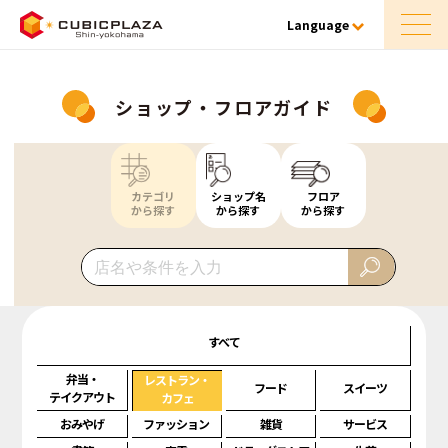
Language
ショップ・フロアガイド
カテゴリ
ショップ名
フロア
から探す
から探す
から探す
すべて
弁当・
レストラン・
フード
スイーツ
テイクアウト
カフェ
おみやげ
ファッション
雑貨
サービス