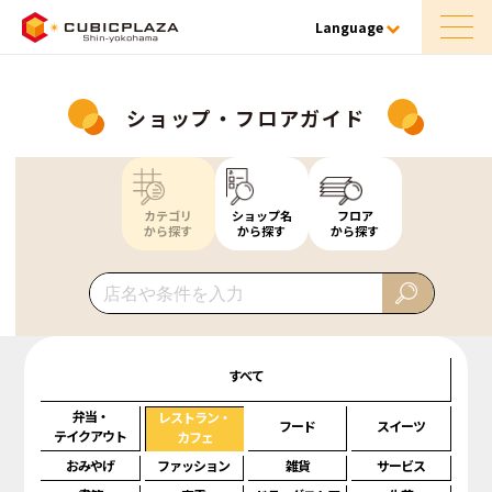
Language
ショップ・フロアガイド
カテゴリ
ショップ名
フロア
から探す
から探す
から探す
すべて
弁当・
レストラン・
フード
スイーツ
テイクアウト
カフェ
おみやげ
ファッション
雑貨
サービス