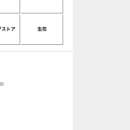
グストア
生花
類