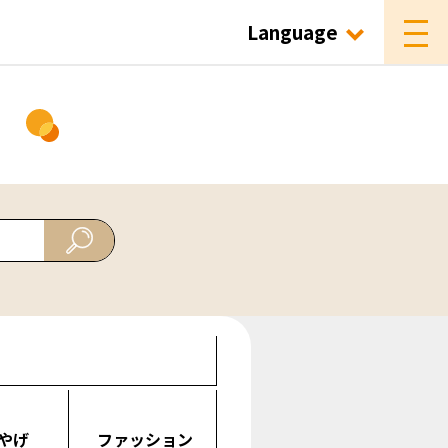
Language
ド
やげ
ファッション