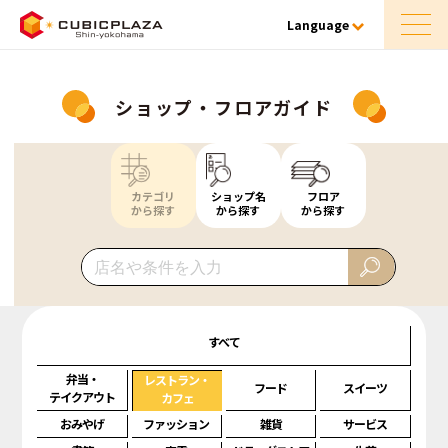
Language
ショップ・フロアガイド
カテゴリ
ショップ名
フロア
から探す
から探す
から探す
すべて
弁当・
レストラン・
フード
スイーツ
テイクアウト
カフェ
おみやげ
ファッション
雑貨
サービス