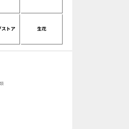
グストア
生花
類