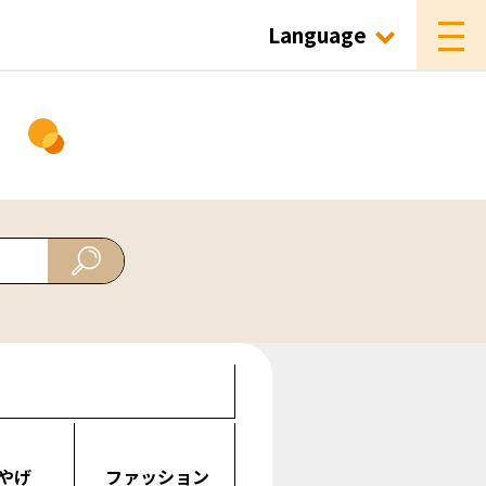
Language
ド
やげ
ファッション