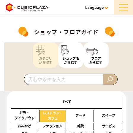
Language
ショップ・フロアガイド
カテゴリ
ショップ名
フロア
から探す
から探す
から探す
すべて
弁当・
レストラン・
フード
スイーツ
テイクアウト
カフェ
おみやげ
ファッション
雑貨
サービス