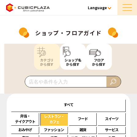
Language
ショップ・フロアガイド
カテゴリ
ショップ名
フロア
から探す
から探す
から探す
すべて
弁当・
レストラン・
フード
スイーツ
テイクアウト
カフェ
おみやげ
ファッション
雑貨
サービス