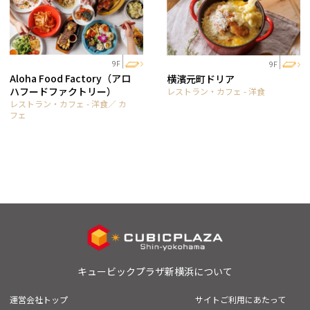
9F
9F
Aloha Food Factory（アロ
横濱元町ドリア
ハフードファクトリー）
レストラン・カフェ - 洋食
レストラン・カフェ - 洋食／ カ
フェ
キュービックプラザ新横浜について
運営会社トップ
サイトご利用にあたって