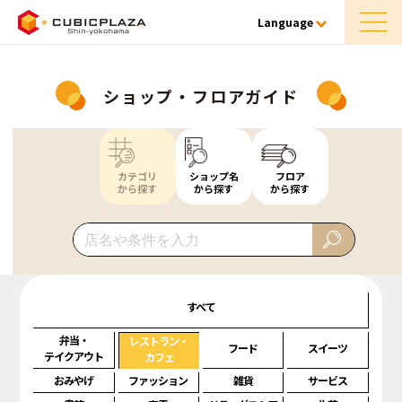
Language
ショップ・フロアガイド
カテゴリ
ショップ名
フロア
から探す
から探す
から探す
すべて
弁当・
レストラン・
フード
スイーツ
テイクアウト
カフェ
おみやげ
ファッション
雑貨
サービス