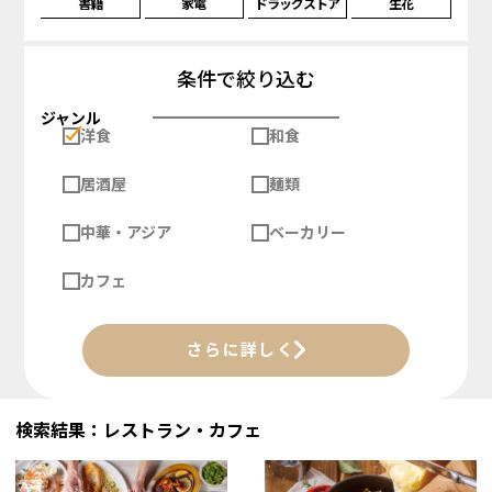
書籍
家電
ドラッグストア
生花
条件で絞り込む
ジャンル
洋食
和食
居酒屋
麺類
中華・アジア
ベーカリー
カフェ
さらに詳しく
検索結果：レストラン・カフェ