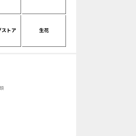
グストア
生花
類