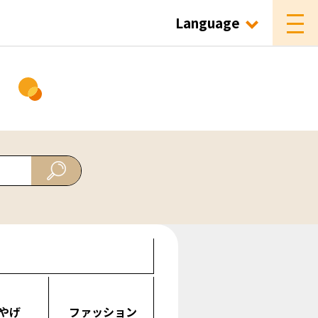
Language
ド
やげ
ファッション