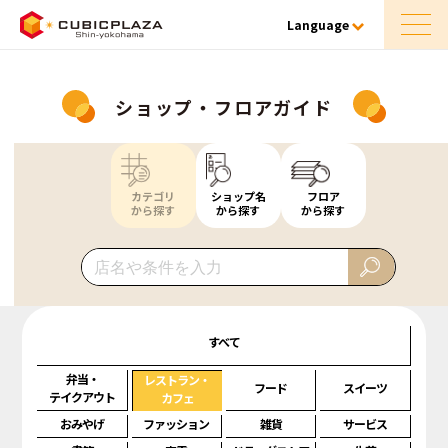
Language
ショップ・フロアガイド
カテゴリ
ショップ名
フロア
から探す
から探す
から探す
すべて
弁当・
レストラン・
フード
スイーツ
テイクアウト
カフェ
おみやげ
ファッション
雑貨
サービス