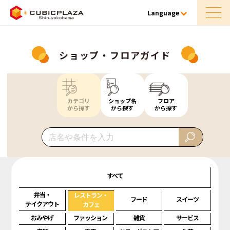
Language
ショップ・フロアガイド
カテゴリ
ショップ名
フロア
から探す
から探す
から探す
すべて
弁当・
レストラン・
フード
スイーツ
テイクアウト
カフェ
おみやげ
ファッション
雑貨
サービス