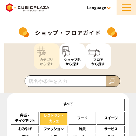
Language
ショップ・フロアガイド
カテゴリ
ショップ名
フロア
から探す
から探す
から探す
すべて
弁当・
レストラン・
フード
スイーツ
テイクアウト
カフェ
おみやげ
ファッション
雑貨
サービス