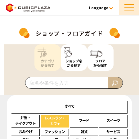
Language
ショップ・フロアガイド
カテゴリ
ショップ名
フロア
から探す
から探す
から探す
すべて
弁当・
レストラン・
フード
スイーツ
テイクアウト
カフェ
おみやげ
ファッション
雑貨
サービス