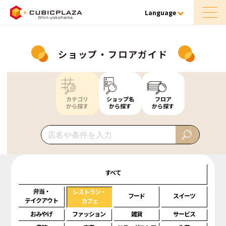
Language
ショップ・フロアガイド
カテゴリ
ショップ名
フロア
から探す
から探す
から探す
すべて
弁当・
レストラン・
フード
スイーツ
テイクアウト
カフェ
おみやげ
ファッション
雑貨
サービス