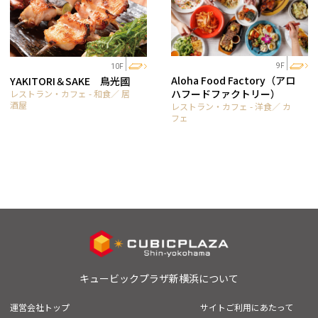
9F
10F
Aloha Food Factory（アロ
YAKITORI＆SAKE 鳥光國
ハフードファクトリー）
レストラン・カフェ - 和食／ 居
酒屋
レストラン・カフェ - 洋食／ カ
フェ
キュービックプラザ新横浜について
運営会社トップ
サイトご利用にあたって