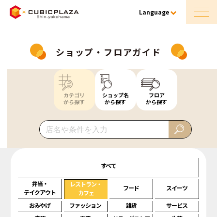
Language
ショップ・フロアガイド
カテゴリ
ショップ名
フロア
から探す
から探す
から探す
すべて
弁当・
レストラン・
フード
スイーツ
テイクアウト
カフェ
おみやげ
ファッション
雑貨
サービス