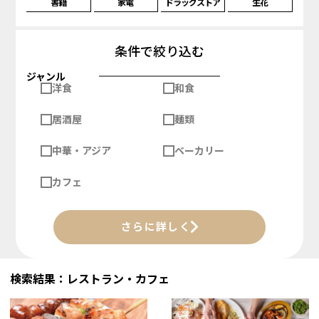
書籍
家電
ドラッグストア
生花
条件で絞り込む
ジャンル
洋食
和食
居酒屋
麺類
中華・アジア
ベーカリー
カフェ
さらに詳しく
検索結果：レストラン・カフェ