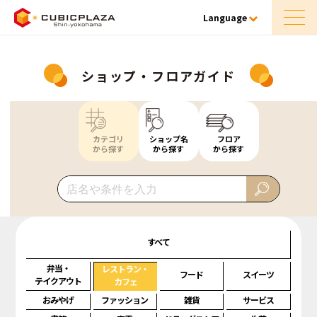
Language
ショップ・フロアガイド
カテゴリ
ショップ名
フロア
から探す
から探す
から探す
すべて
弁当・
レストラン・
フード
スイーツ
テイクアウト
カフェ
おみやげ
ファッション
雑貨
サービス