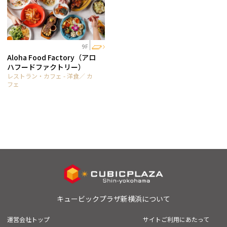
9F
Aloha Food Factory（アロ
ハフードファクトリー）
レストラン・カフェ - 洋食／ カ
フェ
キュービックプラザ新横浜について
運営会社トップ
サイトご利用にあたって