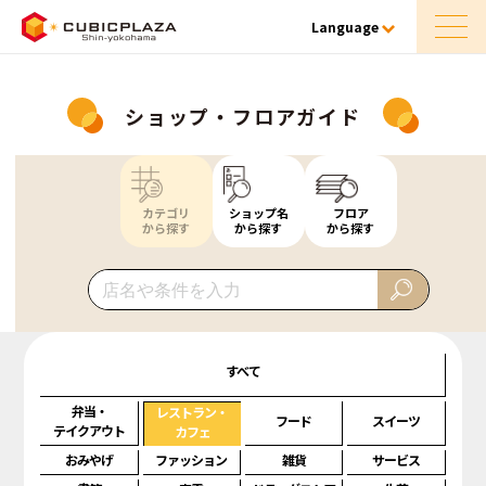
Language
ショップ・フロアガイド
カテゴリ
ショップ名
フロア
から探す
から探す
から探す
すべて
弁当・
レストラン・
フード
スイーツ
テイクアウト
カフェ
おみやげ
ファッション
雑貨
サービス