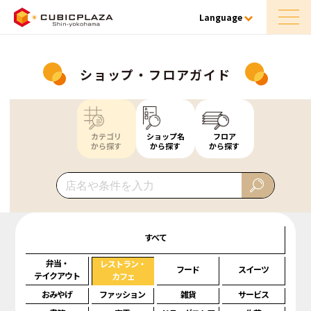
Language
ショップ・フロアガイド
カテゴリ
ショップ名
フロア
から探す
から探す
から探す
すべて
弁当・
レストラン・
フード
スイーツ
テイクアウト
カフェ
おみやげ
ファッション
雑貨
サービス