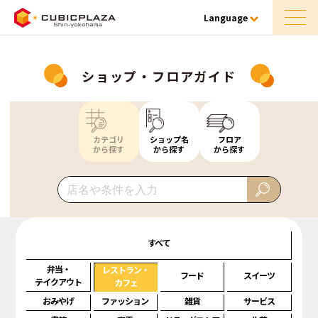
Language
ショップ・フロアガイド
カテゴリ
ショップ名
フロア
から探す
から探す
から探す
すべて
弁当・
レストラン・
フード
スイーツ
テイクアウト
カフェ
おみやげ
ファッション
雑貨
サービス