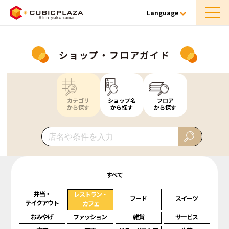
Language
ショップ・フロアガイド
カテゴリ
ショップ名
フロア
から探す
から探す
から探す
すべて
弁当・
レストラン・
フード
スイーツ
テイクアウト
カフェ
おみやげ
ファッション
雑貨
サービス