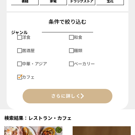
書籍
家電
ドラッグストア
生花
条件で絞り込む
ジャンル
洋食
和食
居酒屋
麺類
中華・アジア
ベーカリー
カフェ
さらに詳しく
検索結果：レストラン・カフェ