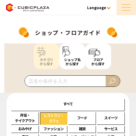
Language
ショップ・フロアガイド
カテゴリ
ショップ名
フロア
から探す
から探す
から探す
すべて
弁当・
レストラン・
フード
スイーツ
テイクアウト
カフェ
おみやげ
ファッション
雑貨
サービス