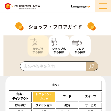
Language
ショップ・フロアガイド
カテゴリ
ショップ名
フロア
から探す
から探す
から探す
すべて
弁当・
レストラン・
フード
スイーツ
テイクアウト
カフェ
おみやげ
ファッション
雑貨
サービス