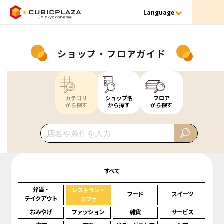
Language
ショップ・フロアガイド
カテゴリ
ショップ名
フロア
から探す
から探す
から探す
すべて
弁当・
レストラン・
フード
スイーツ
テイクアウト
カフェ
おみやげ
ファッション
雑貨
サービス