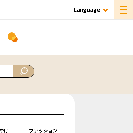
Language
ド
やげ
ファッション