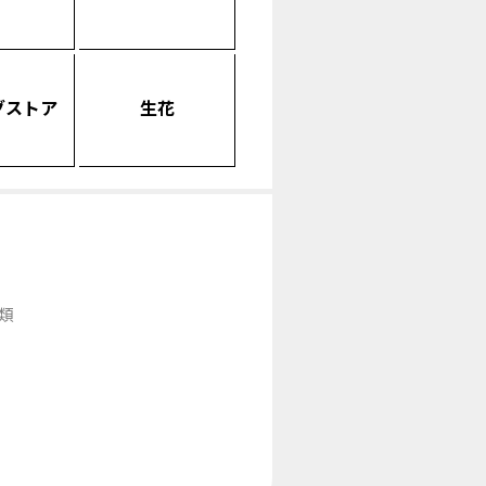
グストア
生花
類