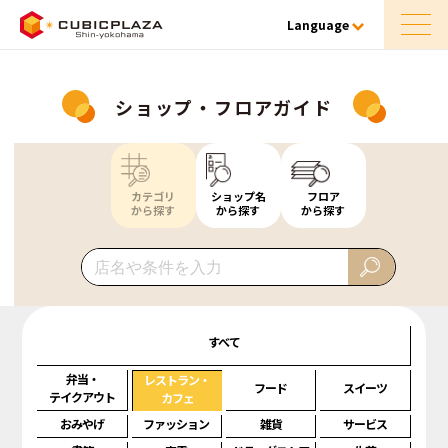
Language
ショップ・フロアガイド
カテゴリ
ショップ名
フロア
から探す
から探す
から探す
すべて
弁当・
レストラン・
フード
スイーツ
テイクアウト
カフェ
おみやげ
ファッション
雑貨
サービス