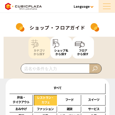
Language
ショップ・フロアガイド
カテゴリ
ショップ名
フロア
から探す
から探す
から探す
すべて
弁当・
レストラン・
フード
スイーツ
テイクアウト
カフェ
おみやげ
ファッション
雑貨
サービス