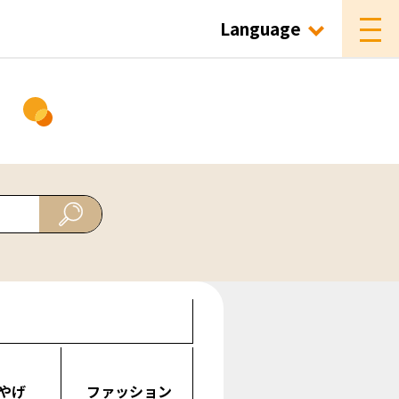
Language
ド
やげ
ファッション