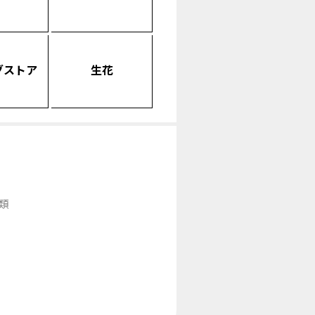
グストア
生花
類