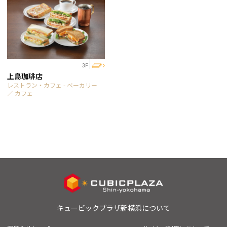
3F
上島珈琲店
レストラン・カフェ - ベーカリー
／ カフェ
キュービックプラザ新横浜について