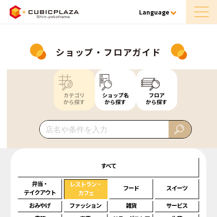
Language
ショップ・フロアガイド
カテゴリ
ショップ名
フロア
から探す
から探す
から探す
すべて
弁当・
レストラン・
フード
スイーツ
テイクアウト
カフェ
おみやげ
ファッション
雑貨
サービス