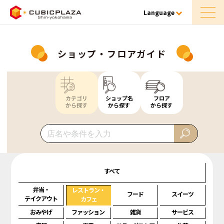
Language
ショップ・フロアガイド
カテゴリ
ショップ名
フロア
から探す
から探す
から探す
すべて
弁当・
レストラン・
フード
スイーツ
テイクアウト
カフェ
おみやげ
ファッション
雑貨
サービス