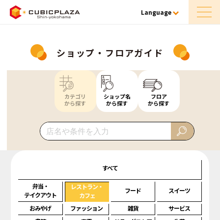
Language
ショップ・フロアガイド
カテゴリ
ショップ名
フロア
から探す
から探す
から探す
すべて
弁当・
レストラン・
フード
スイーツ
テイクアウト
カフェ
おみやげ
ファッション
雑貨
サービス