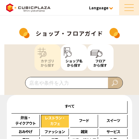
Language
ショップ・フロアガイド
カテゴリ
ショップ名
フロア
から探す
から探す
から探す
すべて
弁当・
レストラン・
フード
スイーツ
テイクアウト
カフェ
おみやげ
ファッション
雑貨
サービス