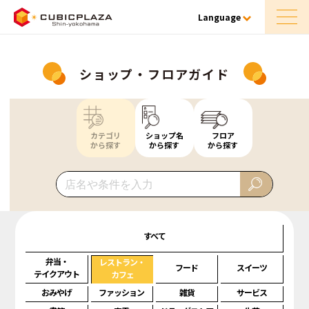
Language
ショップ・フロアガイド
カテゴリ
ショップ名
フロア
から探す
から探す
から探す
すべて
弁当・
レストラン・
フード
スイーツ
テイクアウト
カフェ
おみやげ
ファッション
雑貨
サービス