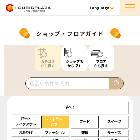
Language
ショップ・フロアガイド
カテゴリ
ショップ名
フロア
から探す
から探す
から探す
すべて
弁当・
レストラン・
フード
スイーツ
テイクアウト
カフェ
おみやげ
ファッション
雑貨
サービス