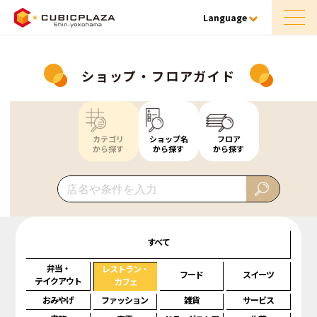
Language
ショップ・フロアガイド
カテゴリ
ショップ名
フロア
から探す
から探す
から探す
すべて
弁当・
レストラン・
フード
スイーツ
テイクアウト
カフェ
おみやげ
ファッション
雑貨
サービス