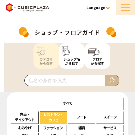
Language
ショップ・フロアガイド
カテゴリ
ショップ名
フロア
から探す
から探す
から探す
すべて
弁当・
レストラン・
フード
スイーツ
テイクアウト
カフェ
おみやげ
ファッション
雑貨
サービス