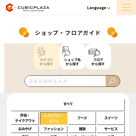
Language
ショップ・フロアガイド
カテゴリ
ショップ名
フロア
から探す
から探す
から探す
すべて
弁当・
レストラン・
フード
スイーツ
テイクアウト
カフェ
おみやげ
ファッション
雑貨
サービス