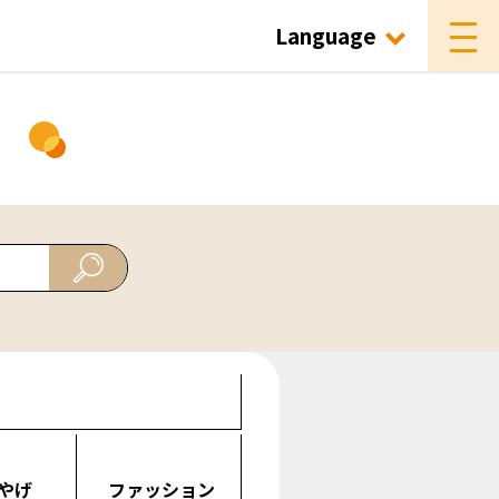
Language
ド
やげ
ファッション