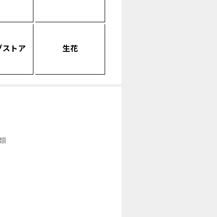
グストア
生花
類