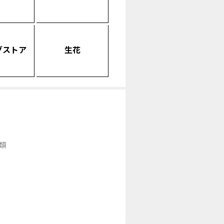
グストア
生花
類