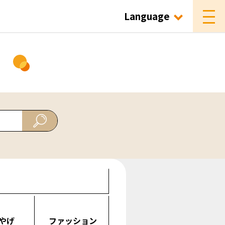
Language
ド
やげ
ファッション