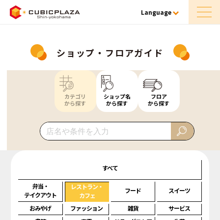
Language
ショップ・フロアガイド
カテゴリ
ショップ名
フロア
から探す
から探す
から探す
すべて
弁当・
レストラン・
フード
スイーツ
テイクアウト
カフェ
おみやげ
ファッション
雑貨
サービス